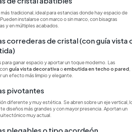
s de cristal abatibles
 más tradicional, ideal para estancias donde hay espacio de
 Pueden instalarse con marco o sin marco, con bisagras
tas y en múltiples acabados.
s correderas de cristal (con guía vista 
ida)
 para ganar espacio y aportar un toque moderno. Las
 con
guía vista decorativa
o
embutida en techo o pared
,
ar un efecto más limpio y elegante.
as pivotantes
ón diferente y muy estética. Se abren sobre un eje vertical, l
te diseños más grandes y con mayor presencia. Aportan un
uitectónico muy actual.
as plegables o tipo acordeón