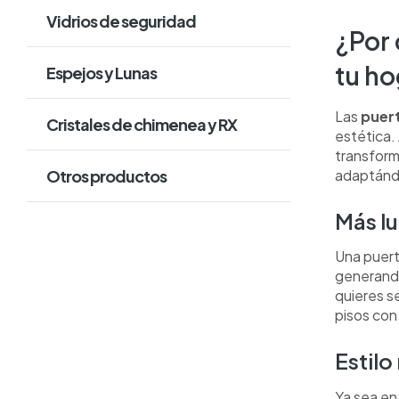
Vidrios de seguridad
¿Por 
tu ho
Espejos y Lunas
Las
puert
Cristales de chimenea y RX
estética.
transform
adaptándo
Otros productos
Más lu
Una puerta
generand
quieres s
pisos con
Estil
Ya sea en