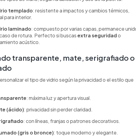
drio templado
: resistente a impactos y cambios térmicos,
al para interior.
drio laminado
: compuesto por varias capas, permanece unid
caso de rotura. Perfecto si buscas
extra seguridad
o
lamiento acústico.
do transparente, mate, serigrafiado o
ado
sonalizar el tipo de vidrio según la privacidad o el estilo que
ansparente
: máxima luz y apertura visual.
te (ácido)
: privacidad sin perder claridad.
rigrafiado
: con líneas, franjas o patrones decorativos.
umado (gris o bronce)
: toque moderno y elegante.