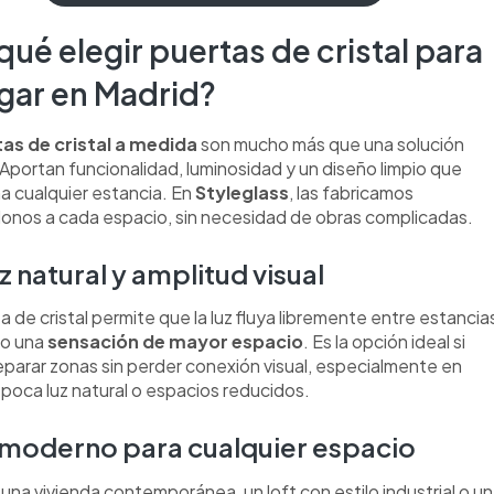
qué elegir puertas de cristal para
gar en Madrid?
as de cristal a medida
son mucho más que una solución
 Aportan funcionalidad, luminosidad y un diseño limpio que
a cualquier estancia. En
Styleglass
, las fabricamos
nos a cada espacio, sin necesidad de obras complicadas.
z natural y amplitud visual
 de cristal permite que la luz fluya libremente entre estancia
o una
sensación de mayor espacio
. Es la opción ideal si
eparar zonas sin perder conexión visual, especialmente en
 poca luz natural o espacios reducidos.
o moderno para cualquier espacio
 una vivienda contemporánea, un loft con estilo industrial o u