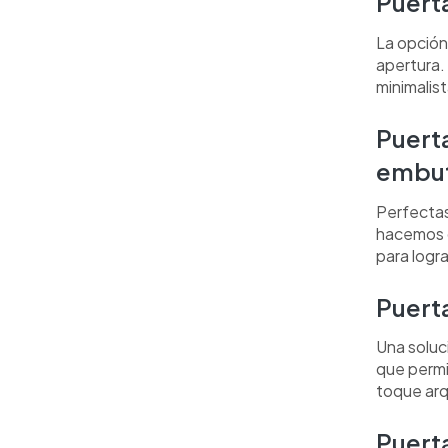
Puerta
La opción
apertura.
minimalis
Puerta
embut
Perfectas
hacemos
para logr
Puert
Una soluci
que permi
toque arq
Puert