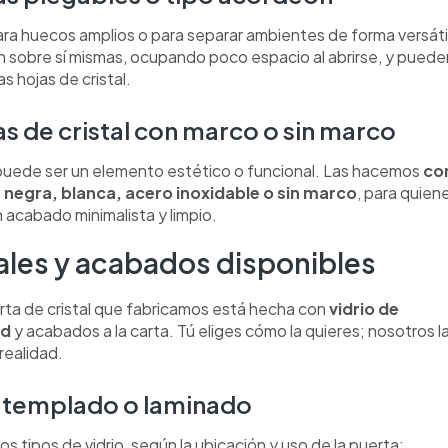
ara huecos amplios o para separar ambientes de forma versáti
n sobre sí mismas, ocupando poco espacio al abrirse, y puede
as hojas de cristal.
s de cristal con marco o sin marco
puede ser un elemento estético o funcional. Las hacemos
co
a negra, blanca, acero inoxidable o sin marco
, para quien
 acabado minimalista y limpio.
ales y acabados disponibles
ta de cristal que fabricamos está hecha con
vidrio de
ad
y acabados a la carta. Tú eliges cómo la quieres; nosotros l
ealidad.
o templado o laminado
s tipos de vidrio, según la ubicación y uso de la puerta: