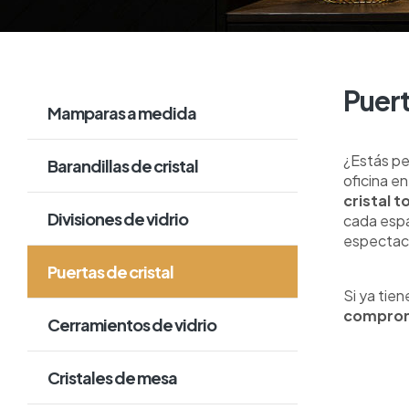
Puert
Mamparas a medida
¿Estás pe
Barandillas de cristal
oficina e
cristal 
Divisiones de vidrio
cada espa
espectac
Puertas de cristal
Si ya tien
compro
Cerramientos de vidrio
Cristales de mesa