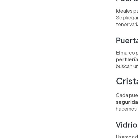
Ideales p
Se pliega
tener vari
Puerta
El marco 
perfilerí
buscan un
Crist
Cada puer
segurid
hacemos r
Vidri
Usamos do