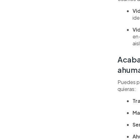
Vi
ide
Vi
en 
ais
Acaba
ahum
Puedes per
quieras:
Tr
Ma
Se
Ah