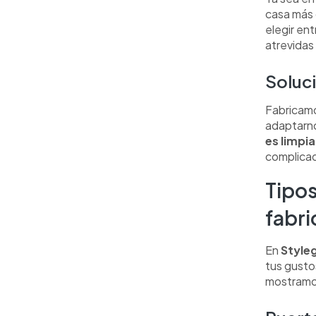
casa más 
elegir en
atrevidas 
Soluci
Fabricamo
adaptarno
es limpia
complica
Tipos
fabr
En
Style
tus gustos
mostramo